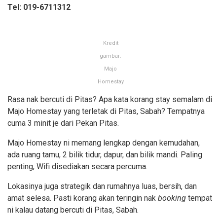
Tel: 019-6711312
Kredit
gambar:
Majo
Homestay
Rasa nak bercuti di Pitas? Apa kata korang stay semalam di
Majo Homestay yang terletak di Pitas, Sabah? Tempatnya
cuma 3 minit je dari Pekan Pitas.
Majo Homestay ni memang lengkap dengan kemudahan,
ada ruang tamu, 2 bilik tidur, dapur, dan bilik mandi. Paling
penting, Wifi disediakan secara percuma.
Lokasinya juga strategik dan rumahnya luas, bersih, dan
amat selesa. Pasti korang akan teringin nak
booking
tempat
ni kalau datang bercuti di Pitas, Sabah.