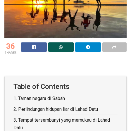
36
SHARES
Table of Contents
1.
Taman negara di Sabah
2.
Perlindungan hidupan liar di Lahad Datu
3.
Tempat tersembunyi yang memukau di Lahad
Datu