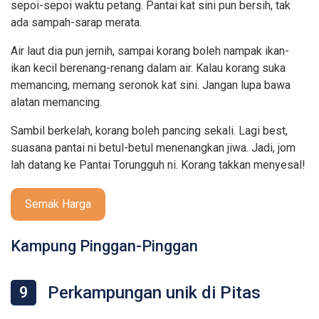
sepoi-sepoi waktu petang. Pantai kat sini pun bersih, tak
ada sampah-sarap merata.
Air laut dia pun jernih, sampai korang boleh nampak ikan-
ikan kecil berenang-renang dalam air. Kalau korang suka
memancing, memang seronok kat sini. Jangan lupa bawa
alatan memancing.
Sambil berkelah, korang boleh pancing sekali. Lagi best,
suasana pantai ni betul-betul menenangkan jiwa. Jadi, jom
lah datang ke Pantai Torungguh ni. Korang takkan menyesal!
Semak Harga
Kampung Pinggan-Pinggan
Perkampungan unik di Pitas
9