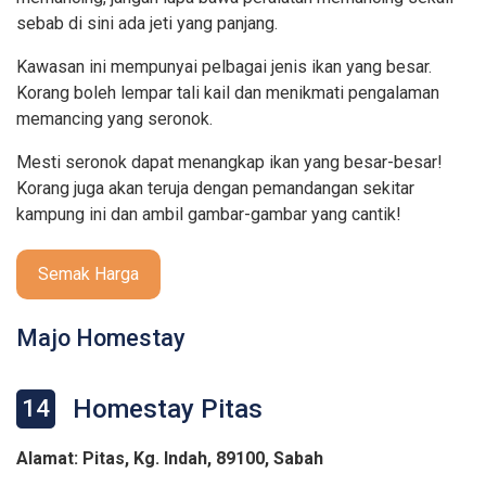
sebab di sini ada jeti yang panjang.
Kawasan ini mempunyai pelbagai jenis ikan yang besar.
Korang boleh lempar tali kail dan menikmati pengalaman
memancing yang seronok.
Mesti seronok dapat menangkap ikan yang besar-besar!
Korang juga akan teruja dengan pemandangan sekitar
kampung ini dan ambil gambar-gambar yang cantik!
Semak Harga
Majo Homestay
Homestay Pitas
14
Alamat: Pitas, Kg. Indah, 89100, Sabah