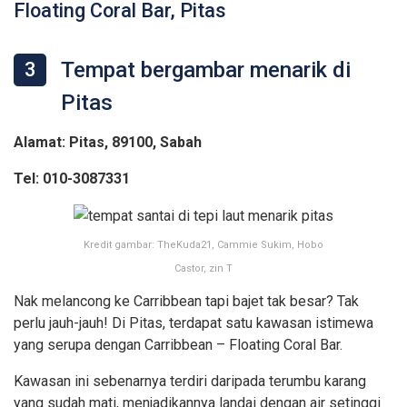
Floating Coral Bar, Pitas
Tempat bergambar menarik di
3
Pitas
Alamat: Pitas, 89100, Sabah
Tel: 010-3087331
Kredit gambar: TheKuda21, Cammie Sukim, Hobo
Castor, zin T
Nak melancong ke Carribbean tapi bajet tak besar? Tak
perlu jauh-jauh! Di Pitas, terdapat satu kawasan istimewa
yang serupa dengan Carribbean – Floating Coral Bar.
Kawasan ini sebenarnya terdiri daripada terumbu karang
yang sudah mati, menjadikannya landai dengan air setinggi