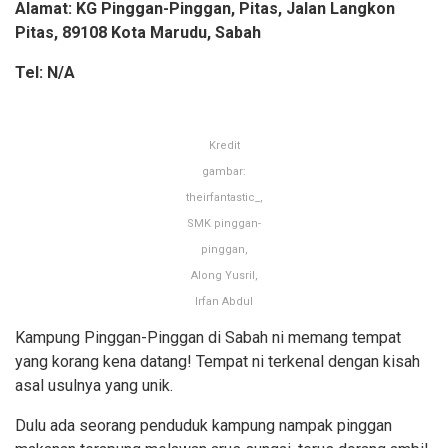
Alamat: KG Pinggan-Pinggan, Pitas, Jalan Langkon
Pitas, 89108 Kota Marudu, Sabah
Tel: N/A
Kredit
gambar:
theirfantastic_,
SMK pinggan-
pinggan,
Along Yusril,
Irfan Abdul
Kampung Pinggan-Pinggan di Sabah ni memang tempat
yang korang kena datang! Tempat ni terkenal dengan kisah
asal usulnya yang unik.
Dulu ada seorang penduduk kampung nampak pinggan