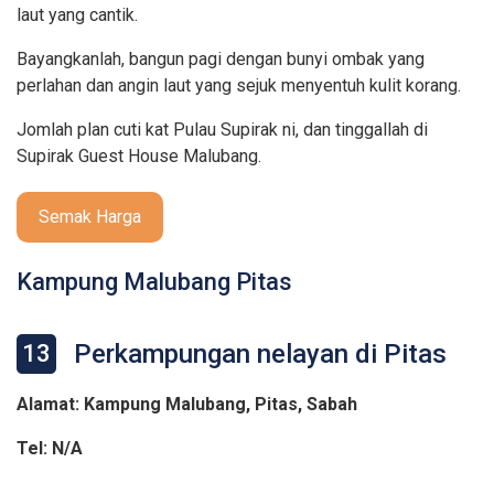
laut yang cantik.
Bayangkanlah, bangun pagi dengan bunyi ombak yang
perlahan dan angin laut yang sejuk menyentuh kulit korang.
Jomlah plan cuti kat Pulau Supirak ni, dan tinggallah di
Supirak Guest House Malubang.
Semak Harga
Kampung Malubang Pitas
Perkampungan nelayan di Pitas
13
Alamat: Kampung Malubang, Pitas, Sabah
Tel: N/A