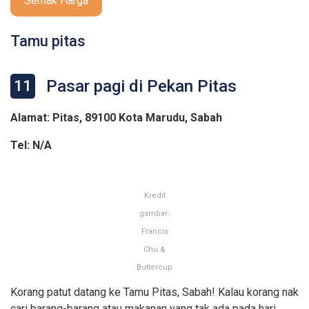
Semak Harga
Tamu pitas
Pasar pagi di Pekan Pitas
11
Alamat: Pitas, 89100 Kota Marudu, Sabah
Tel: N/A
Kredit
gambar:
Francis
Chu &
Buttercup
Korang patut datang ke Tamu Pitas, Sabah! Kalau korang nak
cari barang-barang atau makanan yang tak ada pada hari