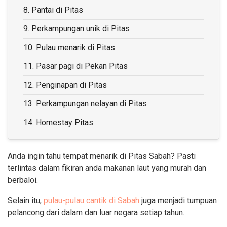
8.
Pantai di Pitas
9.
Perkampungan unik di Pitas
10.
Pulau menarik di Pitas
11.
Pasar pagi di Pekan Pitas
12.
Penginapan di Pitas
13.
Perkampungan nelayan di Pitas
14.
Homestay Pitas
Anda ingin tahu tempat menarik di Pitas Sabah? Pasti
terlintas dalam fikiran anda makanan laut yang murah dan
berbaloi.
Selain itu,
pulau-pulau cantik di Sabah
juga menjadi tumpuan
pelancong dari dalam dan luar negara setiap tahun.