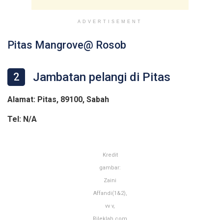
ADVERTISEMENT
Pitas Mangrove@ Rosob
Jambatan pelangi di Pitas
2
Alamat: Pitas, 89100, Sabah
Tel: N/A
Kredit
gambar:
Zaini
Affandi(1&2),
vv v,
Rileklah.com