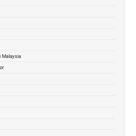
i Malaysia
or
y