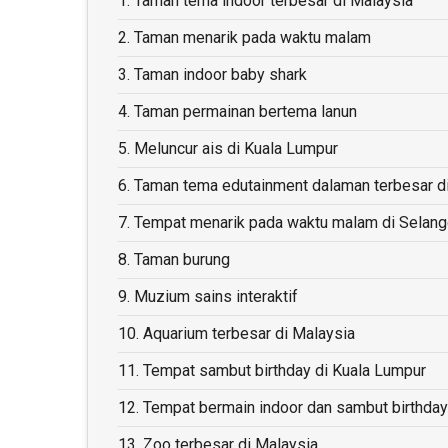
1.
Taman tema indoor terbesar di Malaysia
2.
Taman menarik pada waktu malam
3.
Taman indoor baby shark
4.
Taman permainan bertema lanun
5.
Meluncur ais di Kuala Lumpur
6.
Taman tema edutainment dalaman terbesar d
7.
Tempat menarik pada waktu malam di Selang
8.
Taman burung
9.
Muzium sains interaktif
10.
Aquarium terbesar di Malaysia
11.
Tempat sambut birthday di Kuala Lumpur
12.
Tempat bermain indoor dan sambut birthda
13.
Zoo terbesar di Malaysia