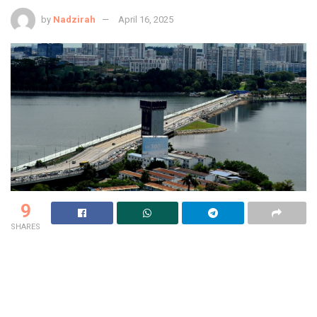
by
Nadzirah
April 16, 2025
9
SHARES
Ramai rakyat Malaysia, terutamanya dari Johor, buat
keputusan yang semakin biasa kita dengar — kerja di