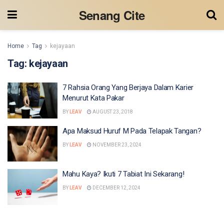
Senang Cite
Home
Tag
kejayaan
Tag:
kejayaan
7 Rahsia Orang Yang Berjaya Dalam Karier
Menurut Kata Pakar
BY
LEAV
AUGUST 23, 2018
Apa Maksud Huruf M Pada Telapak Tangan?
BY
LEAV
NOVEMBER 23, 2024
Mahu Kaya? Ikuti 7 Tabiat Ini Sekarang!
BY
LEAV
DECEMBER 12, 2024