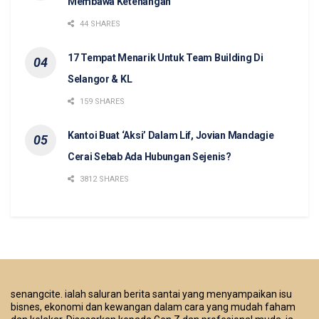
Membawa Ketenangan
44 SHARES
17 Tempat Menarik Untuk Team Building Di
Selangor & KL
159 SHARES
Kantoi Buat ‘Aksi’ Dalam Lif, Jovian Mandagie
Cerai Sebab Ada Hubungan Sejenis?
3812 SHARES
senangcite. ialah saluran berita santai yang menyampaikan isu
bisnes, ekonomi dan kewangan dalam cara yang mudah faham