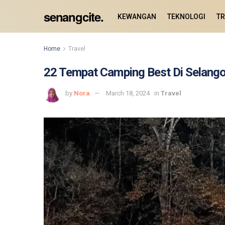
senangcite.
KEWANGAN
TEKNOLOGI
TR
Home
Travel
22 Tempat Camping Best Di Selangor
by
Nora
March 18, 2024
in
Travel