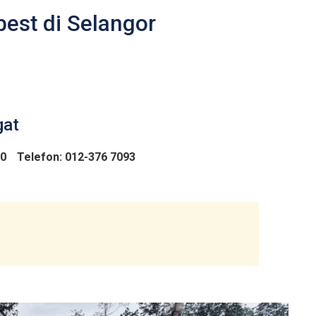
est di Selangor
gat
00
Telefon: 012-376 7093