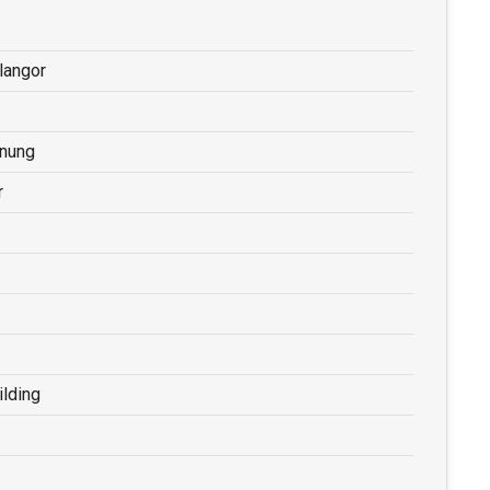
langor
nung
r
lding