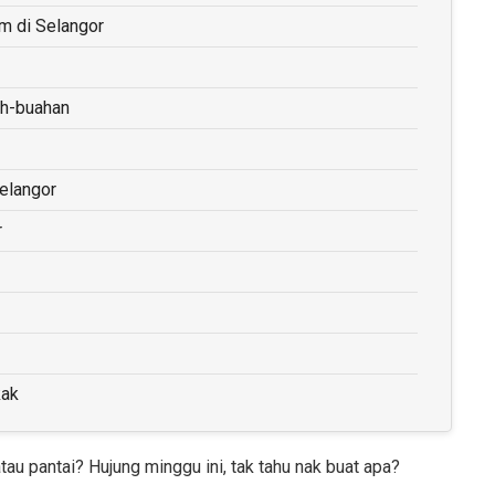
m di Selangor
ah-buahan
elangor
r
kak
u pantai? Hujung minggu ini, tak tahu nak buat apa?