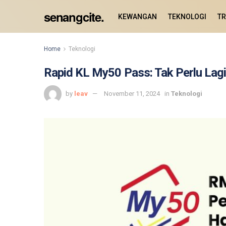
senangcite.
KEWANGAN
TEKNOLOGI
TR
Home
Teknologi
Rapid KL My50 Pass: Tak Perlu La
by
leav
November 11, 2024
in
Teknologi