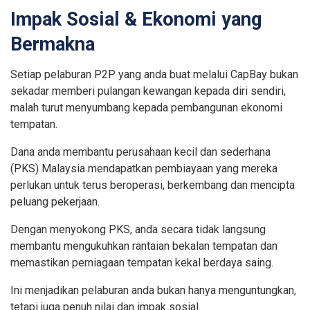
Impak Sosial & Ekonomi yang
Bermakna
Setiap pelaburan P2P yang anda buat melalui CapBay bukan
sekadar memberi pulangan kewangan kepada diri sendiri,
malah turut menyumbang kepada pembangunan ekonomi
tempatan.
Dana anda membantu perusahaan kecil dan sederhana
(PKS) Malaysia mendapatkan pembiayaan yang mereka
perlukan untuk terus beroperasi, berkembang dan mencipta
peluang pekerjaan.
Dengan menyokong PKS, anda secara tidak langsung
membantu mengukuhkan rantaian bekalan tempatan dan
memastikan perniagaan tempatan kekal berdaya saing.
Ini menjadikan pelaburan anda bukan hanya menguntungkan,
tetapi juga penuh nilai dan impak sosial.