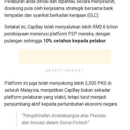
Pelaburan anda dinilai dan dipantau secara menyeluruh,
disokong pula oleh kerjasama strategik bersama bank
tempatan dan syarikat berkaitan kerajaan (GLC).
Setakat ini, CapBay telah menyalurkan lebih RM2.6 bilion
pembiayaan menerusi platform P2P mereka, dengan
pulangan sehingga
10% setahun kepada pelabur
.
ADVERTISEMENT
Platform ini juga telah menyokong lebih 2,300 PKS di
seluruh Malaysia, menjadikan CapBay bukan sekadar
platform pelaburan yang stabil, tetapi turut menjadi
penyumbang aktif kepada pertumbuhan ekonomi negara.
“Pengiktirafan Antarabangsa atas Prestasi
dan Inovasi dalam Dunia Fintech”