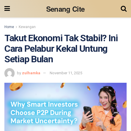
Senang Cite
Home
Kewangan
Takut Ekonomi Tak Stabil? Ini
Cara Pelabur Kekal Untung
Setiap Bulan
by
zulhamka
November 11, 2025