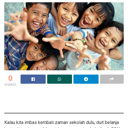
0
SHARES
Kalau kita imbas kembali zaman sekolah dulu, duit belanja