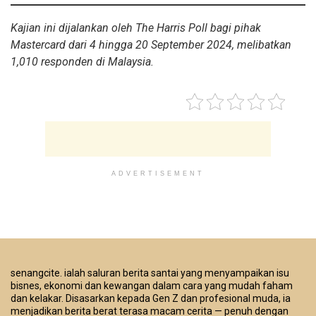
Kajian ini dijalankan oleh The Harris Poll bagi pihak
Mastercard dari 4 hingga 20 September 2024, melibatkan
1,010 responden di Malaysia.
ADVERTISEMENT
senangcite. ialah saluran berita santai yang menyampaikan isu
bisnes, ekonomi dan kewangan dalam cara yang mudah faham
dan kelakar. Disasarkan kepada Gen Z dan profesional muda, ia
menjadikan berita berat terasa macam cerita — penuh dengan