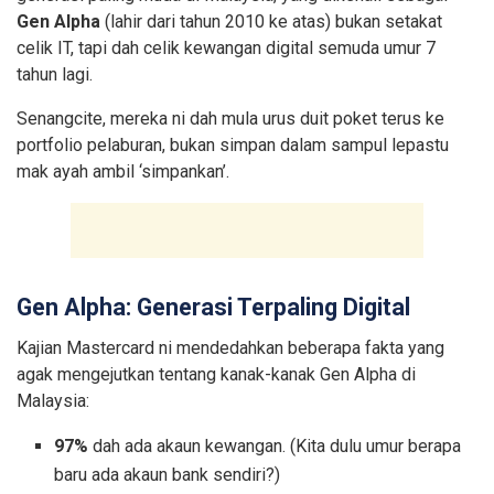
Gen Alpha
(lahir dari tahun 2010 ke atas) bukan setakat
celik IT, tapi dah celik kewangan digital semuda umur 7
tahun lagi.
Senangcite, mereka ni dah mula urus duit poket terus ke
portfolio pelaburan, bukan simpan dalam sampul lepastu
mak ayah ambil ‘simpankan’.
Gen Alpha: Generasi Terpaling Digital
Kajian Mastercard ni mendedahkan beberapa fakta yang
agak mengejutkan tentang kanak-kanak Gen Alpha di
Malaysia:
97%
dah ada akaun kewangan. (Kita dulu umur berapa
baru ada akaun bank sendiri?)