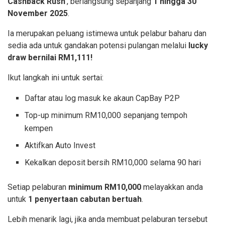
Cashback Rush’
, berlangsung sepanjang
1 hingga 30
November 2025
.
Ia merupakan peluang istimewa untuk pelabur baharu dan
sedia ada untuk gandakan potensi pulangan melalui
lucky
draw bernilai RM1,111!
Ikut langkah ini untuk sertai:
Daftar atau log masuk ke akaun CapBay P2P
Top-up minimum RM10,000 sepanjang tempoh
kempen
Aktifkan Auto Invest
Kekalkan deposit bersih RM10,000 selama 90 hari
Setiap pelaburan
minimum RM10,000
melayakkan anda
untuk
1 penyertaan cabutan bertuah
.
Lebih menarik lagi, jika anda membuat pelaburan tersebut