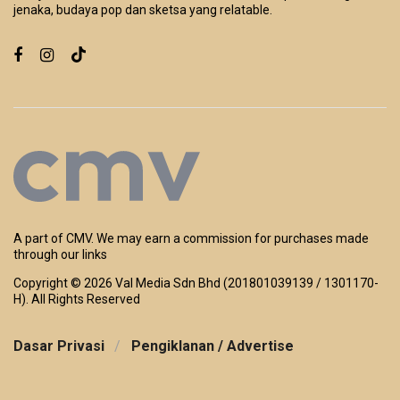
jenaka, budaya pop dan sketsa yang relatable.
A part of CMV. We may earn a commission for purchases made
through our links
Copyright ©
2026 Val Media Sdn Bhd (201801039139 / 1301170-
H). All Rights Reserved
Dasar Privasi
Pengiklanan / Advertise