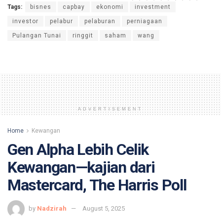
Tags:
bisnes
capbay
ekonomi
investment
investor
pelabur
pelaburan
perniagaan
Pulangan Tunai
ringgit
saham
wang
ADVERTISEMENT
Home
Kewangan
Gen Alpha Lebih Celik
Kewangan—kajian dari
Mastercard, The Harris Poll
by
Nadzirah
August 5, 2025