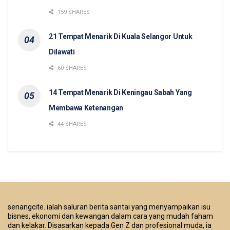
159 SHARES
21 Tempat Menarik Di Kuala Selangor Untuk
Dilawati
60 SHARES
14 Tempat Menarik Di Keningau Sabah Yang
Membawa Ketenangan
44 SHARES
senangcite. ialah saluran berita santai yang menyampaikan isu
bisnes, ekonomi dan kewangan dalam cara yang mudah faham
dan kelakar. Disasarkan kepada Gen Z dan profesional muda, ia